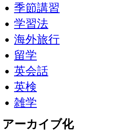
季節講習
学習法
海外旅行
留学
英会話
英検
雑学
アーカイブ化