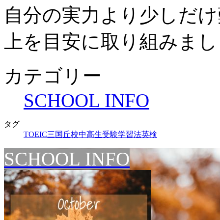
自分の実力より少しだけ
上を目安に取り組みまし
カテゴリー
SCHOOL INFO
タグ
TOEIC
三国丘校
中高生
受験
学習法
英検
SCHOOL INFO