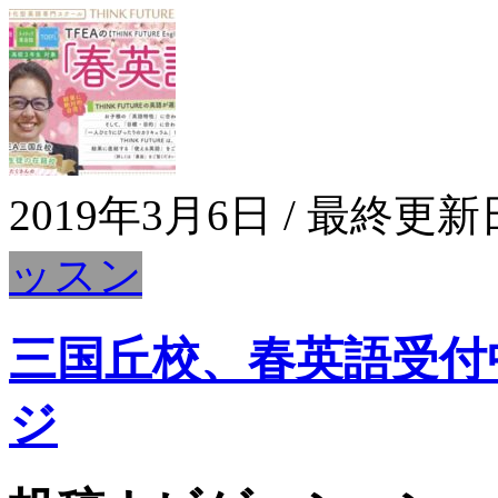
2019年3月6日
/ 最終更新
ッスン
三国丘校、春英語受付
ジ