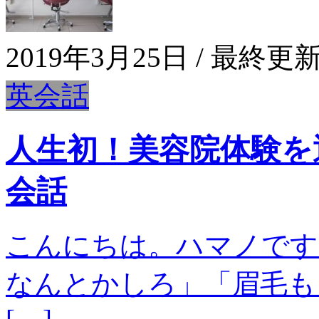
2019年3月25日
/ 最終更新
英会話
人生初！美容院体験を
会話
こんにちは。ハマノです
なんとかしろ」「眉毛も