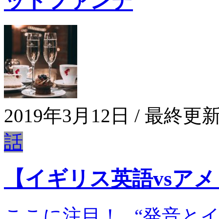
ッドファンデ
2019年3月12日
/ 最終更新
話
【イギリス英語vsア
ここに注目！ “発音とイ