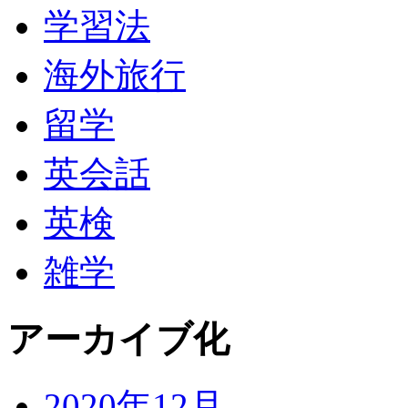
学習法
海外旅行
留学
英会話
英検
雑学
アーカイブ化
2020年12月