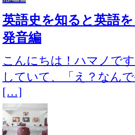
英語史を知ると英語を
発音編
こんにちは！ハマノです
していて、「え？なんで
[…]