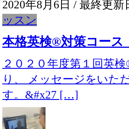
2020年8月6日
/ 最終更新
ッスン
本格英検®対策コース
２０２０年度第１回英検
り、 メッセージをいた
す。&#x27 […]