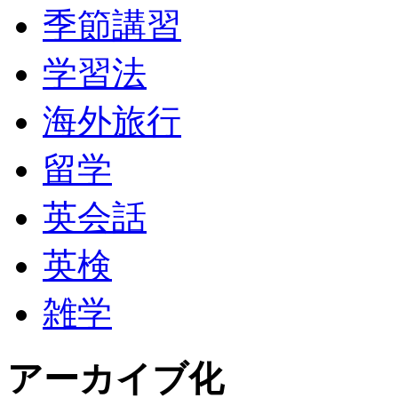
季節講習
学習法
海外旅行
留学
英会話
英検
雑学
アーカイブ化