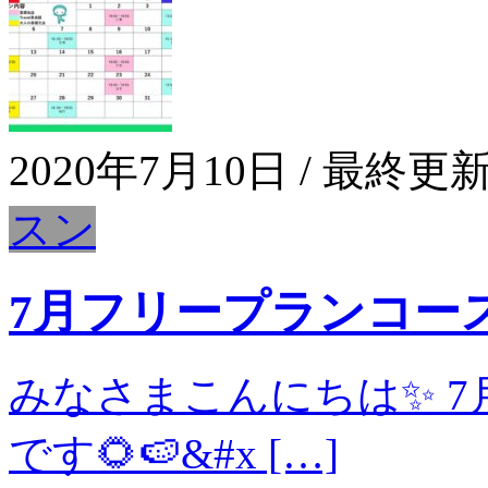
2020年7月10日
/ 最終更新
スン
7月フリープランコー
みなさまこんにちは✨ 
です🌻🍉&#x […]