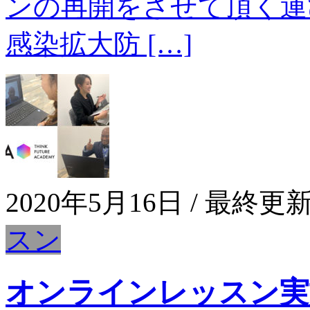
ンの再開をさせて頂く運
感染拡大防 […]
2020年5月16日
/ 最終更新
スン
オンラインレッスン実