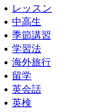
レッスン
中高生
季節講習
学習法
海外旅行
留学
英会話
英検