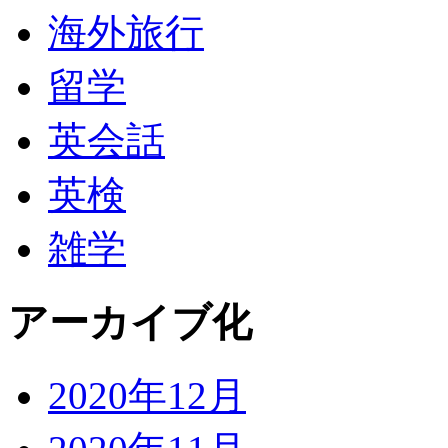
海外旅行
留学
英会話
英検
雑学
アーカイブ化
2020年12月