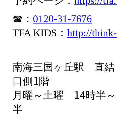
予約ページ：
https://tfa
☎：
0120-31-7676
TFA KIDS：
http://think
南海三国ヶ丘駅 直
口側
1
階
月曜～土曜
14
時半～
半