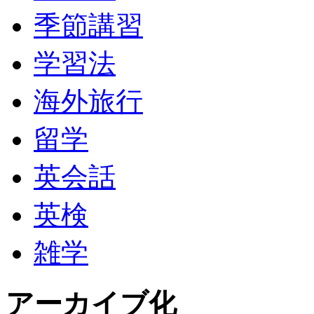
季節講習
学習法
海外旅行
留学
英会話
英検
雑学
アーカイブ化